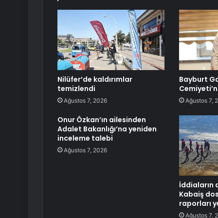
Nilüfer’de kaldırımlar
Bayburt Ga
temizlendi
Cemiyeti’
Ağustos 7, 2026
Ağustos 7, 
Onur Özkan’ın ailesinden
Adalet Bakanlığı’na yeniden
inceleme talebi
Ağustos 7, 2026
İddiaların 
Kabaiş do
raporları
Ağustos 7, 