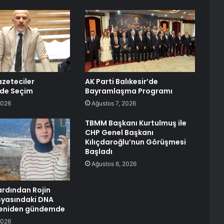
zeteciler
AK Parti Balıkesir’de
nde Seçim
Bayramlaşma Programı
2026
Ağustos 7, 2026
TBMM Başkanı Kurtulmuş ile
CHP Genel Başkanı
Kılıçdaroğlu’nun Görüşmesi
Başladı
Ağustos 6, 2026
ardından Rojin
syasındaki DNA
 yeniden gündemde
2026