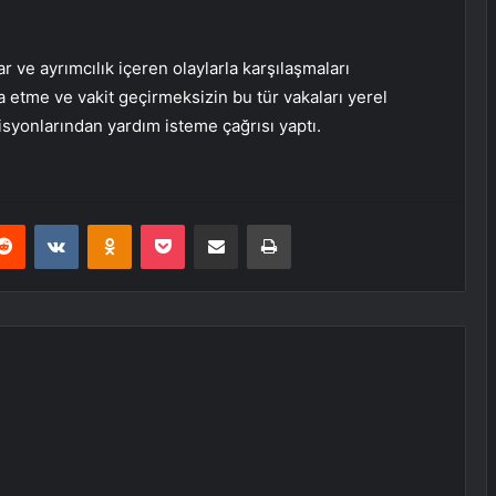
ar ve ayrımcılık içeren olaylarla karşılaşmaları
 etme ve vakit geçirmeksizin bu tür vakaları yerel
misyonlarından yardım isteme çağrısı yaptı.
erest
Reddit
VKontakte
Odnoklassniki
Pocket
E-Posta ile paylaş
Yazdır