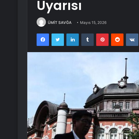
Uyarısı
ÜMİT SAVĞA
Mayıs 15, 2026
Facebook
Twitter
LinkedIn
Tumblr
Pinterest
Reddit