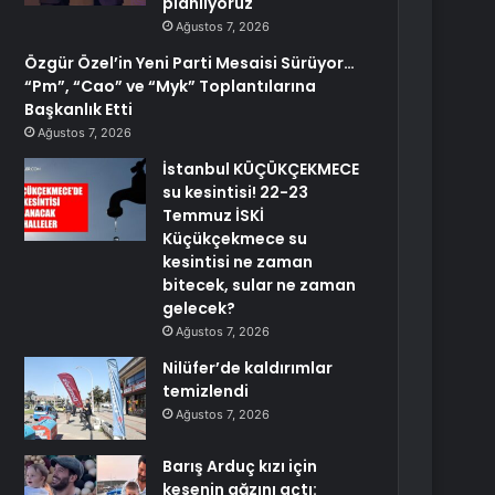
planlıyoruz
Ağustos 7, 2026
Özgür Özel’in Yeni Parti Mesaisi Sürüyor…
“Pm”, “Cao” ve “Myk” Toplantılarına
Başkanlık Etti
Ağustos 7, 2026
İstanbul KÜÇÜKÇEKMECE
su kesintisi! 22-23
Temmuz İSKİ
Küçükçekmece su
kesintisi ne zaman
bitecek, sular ne zaman
gelecek?
Ağustos 7, 2026
Nilüfer’de kaldırımlar
temizlendi
Ağustos 7, 2026
Barış Arduç kızı için
kesenin ağzını açtı: