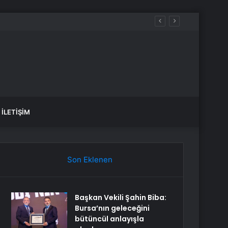
anlık Etti
İLETIŞIM
Son Eklenen
Başkan Vekili Şahin Biba:
Bursa’nın geleceğini
bütüncül anlayışla