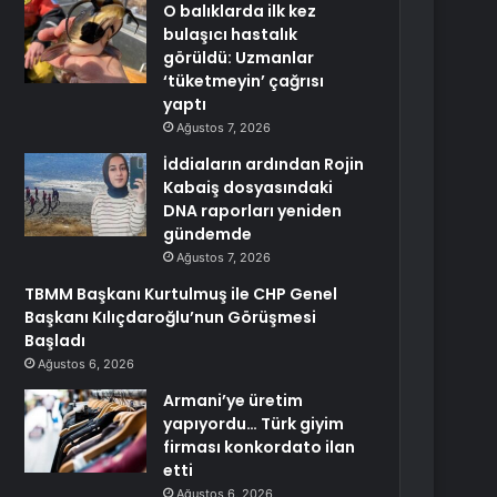
O balıklarda ilk kez
bulaşıcı hastalık
görüldü: Uzmanlar
‘tüketmeyin’ çağrısı
yaptı
Ağustos 7, 2026
İddiaların ardından Rojin
Kabaiş dosyasındaki
DNA raporları yeniden
gündemde
Ağustos 7, 2026
TBMM Başkanı Kurtulmuş ile CHP Genel
Başkanı Kılıçdaroğlu’nun Görüşmesi
Başladı
Ağustos 6, 2026
Armani’ye üretim
yapıyordu… Türk giyim
firması konkordato ilan
etti
Ağustos 6, 2026