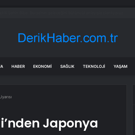
l’in Yeni Parti Mesaisi Sürüyor… “Pm”, “Cao” ve “Myk” Toplantılarına Başk
FA
HABER
EKONOMI
SAĞLIK
TEKNOLOJI
YAŞAM
Uyarısı
ği’nden Japonya