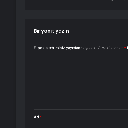
Bir yanıt yazın
E-posta adresiniz yayınlanmayacak.
Gerekli alanlar
*
i
Y
o
r
u
m
*
Ad
*