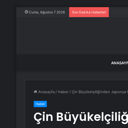
Özgür Öze
Cuma, Ağustos 7 2026
Son Dakika Haberleri
ANASAY
Anasayfa
/
Haber
/
Çin Büyükelçiliği’nden Japonya 
Haber
Çin Büyükelçili