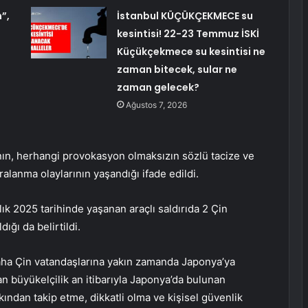
”,
İstanbul KÜÇÜKÇEKMECE su
kesintisi! 22-23 Temmuz İSKİ
Küçükçekmece su kesintisi ne
zaman bitecek, sular ne
zaman gelecek?
Ağustos 7, 2026
ın, herhangi provokasyon olmaksızın sözlü tacize ve
ralanma olaylarının yaşandığı ifade edildi.
k 2025 tarihinde yaşanan araçlı saldırıda 2 Çin
ığı da belirtildi.
daha Çin vatandaşlarına yakın zamanda Japonya’ya
 büyükelçilik an itibarıyla Japonya’da bulunan
kından takip etme, dikkatli olma ve kişisel güvenlik