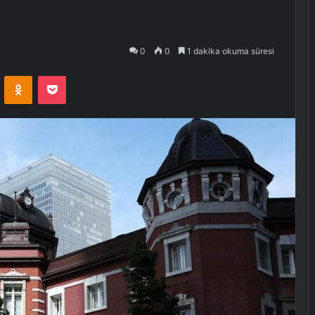
0
0
1 dakika okuma süresi
VKontakte
Odnoklassniki
Pocket