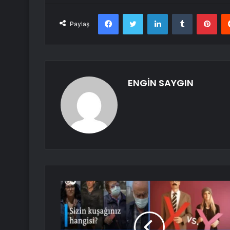
Facebook
Twitter
LinkedIn
Tumblr
Pint
Paylaş
ENGİN SAYGIN