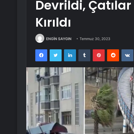
Devrildi, Çatıla
Kırıldı
ENGİN SAYGIN
Temmuz 30, 2023
Facebook
Twitter
LinkedIn
Tumblr
Pinterest
Reddit