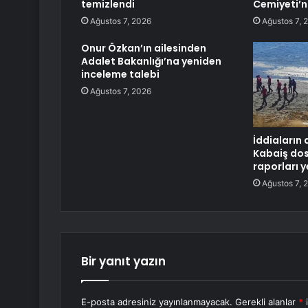
temizlendi
Cemiyeti’
Ağustos 7, 2026
Ağustos 7, 
Onur Özkan’ın ailesinden
Adalet Bakanlığı’na yeniden
inceleme talebi
Ağustos 7, 2026
İddiaların 
Kabaiş do
raporları
Ağustos 7, 
Bir yanıt yazın
E-posta adresiniz yayınlanmayacak.
Gerekli alanlar
*
i