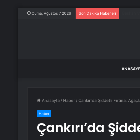
Özgür Öze
Cuma, Ağustos 7 2026
Son Dakika Haberleri
ANASAY
Anasayfa
/
Haber
/
Çankırı’da Şiddetli Fırtına: Ağaçl
Haber
Çankırı’da Şidde