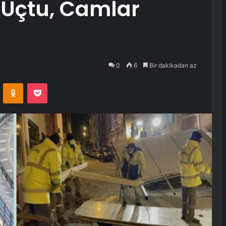
r Uçtu, Camlar
0
6
Bir dakikadan az
VKontakte
Odnoklassniki
Pocket