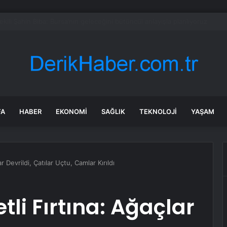
l’in Yeni Parti Mesaisi Sürüyor… “Pm”, “Cao” ve “Myk” Toplantılarına Başk
FA
HABER
EKONOMI
SAĞLIK
TEKNOLOJI
YAŞAM
ar Devrildi, Çatılar Uçtu, Camlar Kırıldı
tli Fırtına: Ağaçlar