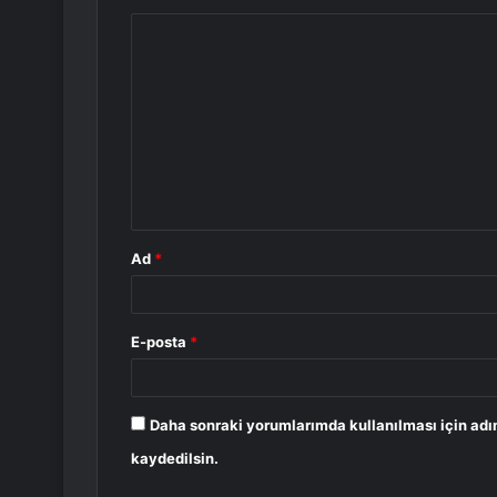
Y
o
r
u
m
*
Ad
*
E-posta
*
Daha sonraki yorumlarımda kullanılması için adı
kaydedilsin.