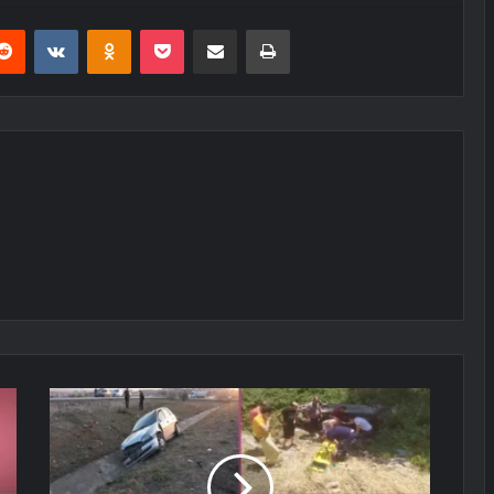
erest
Reddit
VKontakte
Odnoklassniki
Pocket
E-Posta ile paylaş
Yazdır