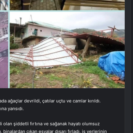
ada ağaçlar devrildi, çatılar uçtu ve camlar kırıldı.
na yansıdı.
li olan şiddetli fırtına ve sağanak hayatı olumsuz
, binalardan çıkan eşyalar dışarı fırladı, iş yerlerinin