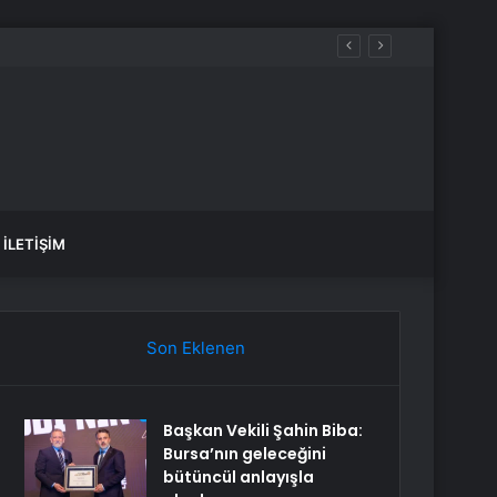
anlık Etti
İLETIŞIM
Son Eklenen
Başkan Vekili Şahin Biba:
Bursa’nın geleceğini
bütüncül anlayışla