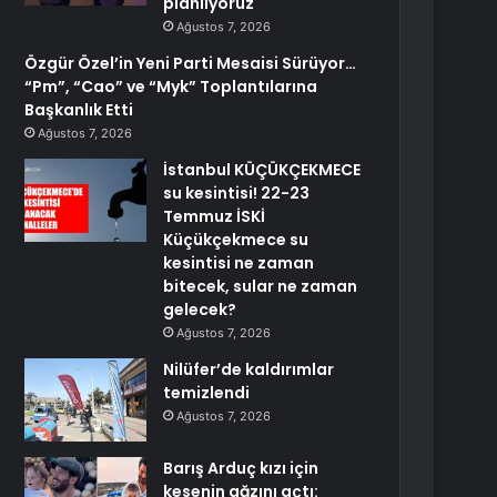
planlıyoruz
Ağustos 7, 2026
Özgür Özel’in Yeni Parti Mesaisi Sürüyor…
“Pm”, “Cao” ve “Myk” Toplantılarına
Başkanlık Etti
Ağustos 7, 2026
İstanbul KÜÇÜKÇEKMECE
su kesintisi! 22-23
Temmuz İSKİ
Küçükçekmece su
kesintisi ne zaman
bitecek, sular ne zaman
gelecek?
Ağustos 7, 2026
Nilüfer’de kaldırımlar
temizlendi
Ağustos 7, 2026
Barış Arduç kızı için
kesenin ağzını açtı: