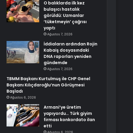
O balıklarda ilk kez
bulaşıcı hastalık
görüldü: Uzmanlar
‘tüketmeyin’ çağrısı
yaptı
Ağustos 7, 2026
İddiaların ardından Rojin
Kabaiş dosyasındaki
DNA raporları yeniden
gündemde
Ağustos 7, 2026
TBMM Başkanı Kurtulmuş ile CHP Genel
Başkanı Kılıçdaroğlu’nun Görüşmesi
Başladı
Ağustos 6, 2026
Armani’ye üretim
yapıyordu… Türk giyim
firması konkordato ilan
etti
Ağustos 6, 2026