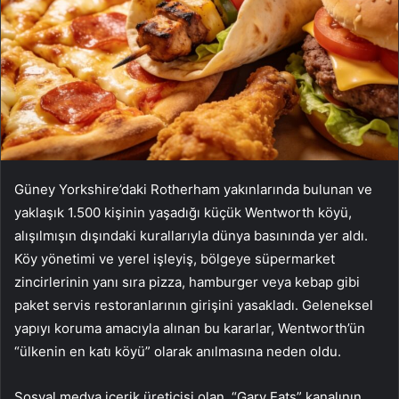
Güney Yorkshire’daki Rotherham yakınlarında bulunan ve
yaklaşık 1.500 kişinin yaşadığı küçük Wentworth köyü,
alışılmışın dışındaki kurallarıyla dünya basınında yer aldı.
Köy yönetimi ve yerel işleyiş, bölgeye süpermarket
zincirlerinin yanı sıra pizza, hamburger veya kebap gibi
paket servis restoranlarının girişini yasakladı. Geleneksel
yapıyı koruma amacıyla alınan bu kararlar, Wentworth’ün
“ülkenin en katı köyü” olarak anılmasına neden oldu.
Sosyal medya içerik üreticisi olan, “Gary Eats” kanalının