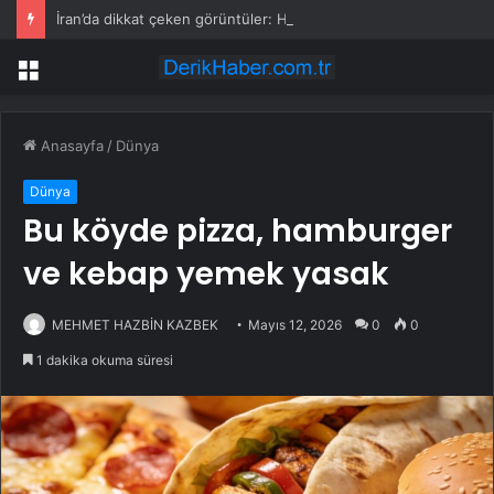
İran’da dikkat çeken görüntüler: Halk sahilde silahlarla devriye atıyor
Menü
Anasayfa
/
Dünya
Dünya
Bu köyde pizza, hamburger
ve kebap yemek yasak
MEHMET HAZBİN KAZBEK
Mayıs 12, 2026
0
0
1 dakika okuma süresi