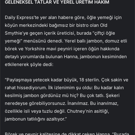
GELENEKSEL TATLAR VE YEREL ÜRETİM HAKİM
Daily Express’te yer alan habere göre, öğle yemeği için
köyün merkezindeki bağımsız bir bistro olan Old
Smythie’ye geçen içerik üreticisi, burada “çiftçi öğle
yemeği” menüsünü denedi. Yerel ballı jambon, domuz etli
börek ve Yorkshire mavi peyniri içeren öğün hakkında
detaylı yorumlarda bulunan Hanna, jambonun kesiminden
etkilenerek şöyle dedi:
“Paylaşmaya yetecek kadar büyük, 18 sterlin. Çok sakin ve
rahat hissediyorum. İlk izlenimim şu oldu: Bu kadar kalın
kesilmiş jambon gördünüz mü hiç? Bu çok tatlı. Şekeri
neredeyse görebiliyorsunuz. İnanılmaz. Bu inanılmaz,
özellikle isli veya tuzlu değil. Chutney’nin asitliği,
jambonun tatlılığını azaltıyor.”
Börek ve peynir kalitesine de dikkat çeken Hanna, “Burada,