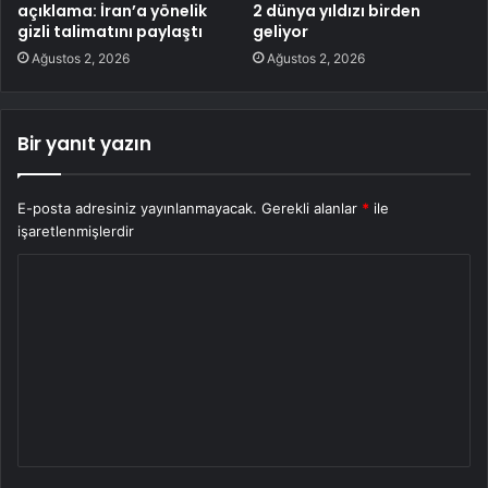
açıklama: İran’a yönelik
2 dünya yıldızı birden
gizli talimatını paylaştı
geliyor
Ağustos 2, 2026
Ağustos 2, 2026
Bir yanıt yazın
E-posta adresiniz yayınlanmayacak.
Gerekli alanlar
*
ile
işaretlenmişlerdir
Y
o
r
u
m
*