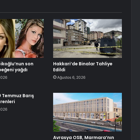
ikoğlu’nun son
Hakkari’de Binalar Tahliye
beğeni yağdı
Edildi
2026
Ağustos 6, 2026
0 Temmuz Barış
renleri
2026
Avrasya OSB, Marmara’nın