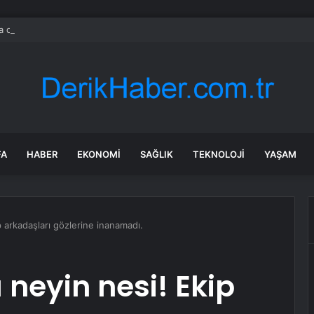
da dikkat çeken görüntüler: Halk sahilde silahlarla devriye atıyor
FA
HABER
EKONOMI
SAĞLIK
TEKNOLOJI
YAŞAM
 arkadaşları gözlerine inanamadı.
neyin nesi! Ekip