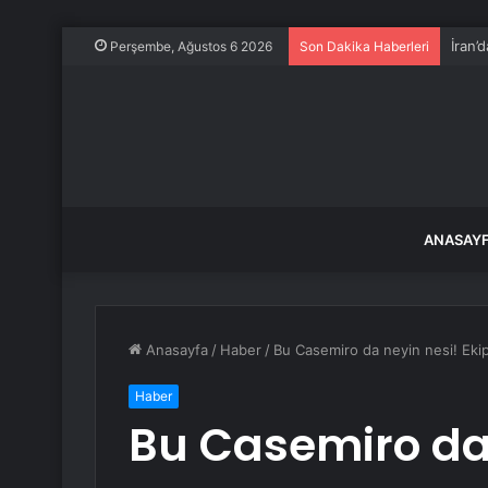
İran’
Perşembe, Ağustos 6 2026
Son Dakika Haberleri
ANASAY
Anasayfa
/
Haber
/
Bu Casemiro da neyin nesi! Ekip
Haber
Bu Casemiro da 