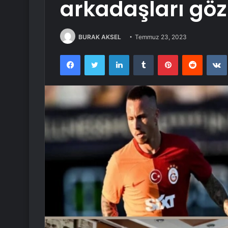
arkadaşları göz
BURAK AKSEL
Temmuz 23, 2023
Facebook
Twitter
LinkedIn
Tumblr
Pinterest
Reddit