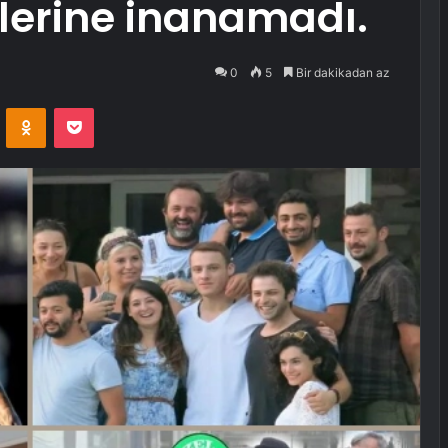
lerine inanamadı.
0
5
Bir dakikadan az
VKontakte
Odnoklassniki
Pocket