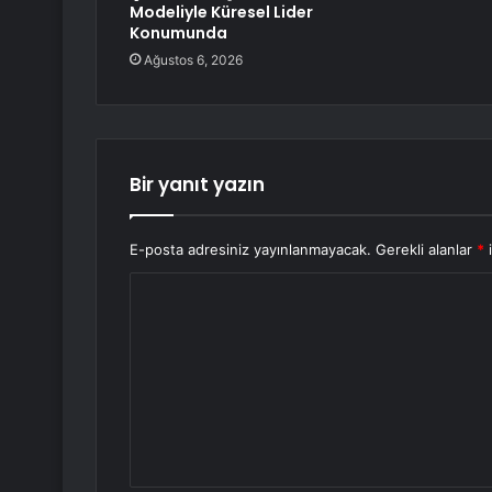
Modeliyle Küresel Lider
Konumunda
Ağustos 6, 2026
Bir yanıt yazın
E-posta adresiniz yayınlanmayacak.
Gerekli alanlar
*
i
Y
o
r
u
m
*