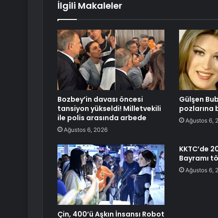
İlgili Makaleler
Bozbey’in davası öncesi
Gülşen Bub
tansiyon yükseldi! Milletvekili
pozlarına 
ile polis arasında arbede
Ağustos 6, 
Ağustos 6, 2026
KKTC’de 2
Bayramı tö
Ağustos 6, 
Çin, 400’ü Aşkın İnsansı Robot