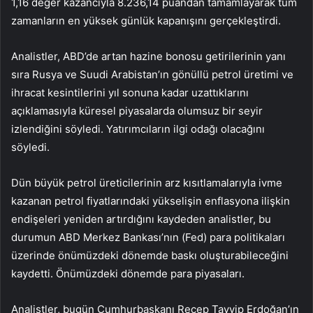
1,16 değer kazancıyla 8.236,14 puandan tamamlayarak tüm
zamanların en yüksek günlük kapanışını gerçekleştirdi.
Analistler, ABD’de artan hazine bonosu getirilerinin yanı
sıra Rusya ve Suudi Arabistan’ın gönüllü petrol üretimi ve
ihracat kesintilerini yıl sonuna kadar uzattıklarını
açıklamasıyla küresel piyasalarda olumsuz bir seyir
izlendiğini söyledi. Yatırımcıların ilgi odağı olacağını
söyledi.
Dün büyük petrol üreticilerinin arz kısıtlamalarıyla ivme
kazanan petrol fiyatlarındaki yükselişin enflasyona ilişkin
endişeleri yeniden artırdığını kaydeden analistler, bu
durumun ABD Merkez Bankası’nın (Fed) para politikaları
üzerinde önümüzdeki dönemde baskı oluşturabileceğini
kaydetti. Önümüzdeki dönemde para piyasaları.
Analistler, bugün Cumhurbaşkanı Recep Tayyip Erdoğan’ın