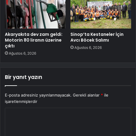
Akaryakıta dev zam geldi:
Sinop’ta Kestaneler İçin
Motorin 80 liranın üzerine
Avcı Böcek Salımı
çıktı
Ağustos 6, 2026
Ağustos 6, 2026
Bir yanıt yazın
E-posta adresiniz yayınlanmayacak.
Gerekli alanlar
*
ile
işaretlenmişlerdir
Y
o
r