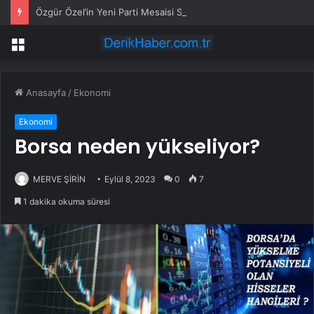
Özgür Özel’in Yeni Parti Mesaisi Sürüyor… “Pm”, “Cao” ve “Myk” Toplantılarına Başkanlık Etti
Menü
Anasayfa
/
Ekonomi
Ekonomi
Borsa neden yükseliyor?
MERVE ŞİRİN
Eylül 8, 2023
0
7
1 dakika okuma süresi