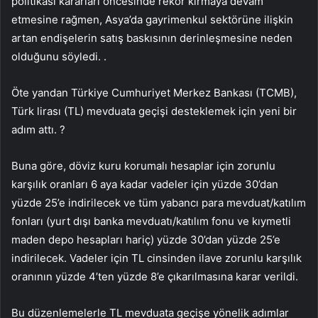
politikası kararları öncesinde rekor kırmaya devam
etmesine rağmen, Asya’da gayrimenkul sektörüne ilişkin
artan endişelerin satış baskısının derinleşmesine neden
olduğunu söyledi. .
Öte yandan Türkiye Cumhuriyet Merkez Bankası (TCMB),
Türk lirası (TL) mevduata geçişi desteklemek için yeni bir
adım attı. ?
Buna göre, döviz kuru korumalı hesaplar için zorunlu
karşılık oranları 6 aya kadar vadeler için yüzde 30’dan
yüzde 25’e indirilecek ve tüm yabancı para mevduat/katılım
fonları (yurt dışı banka mevduatı/katılım fonu ve kıymetli
maden depo hesapları hariç) yüzde 30’dan yüzde 25’e
indirilecek. Vadeler için TL cinsinden ilave zorunlu karşılık
oranının yüzde 4’ten yüzde 8’e çıkarılmasına karar verildi.
Bu düzenlemelerle TL mevduata geçişe yönelik adımlar