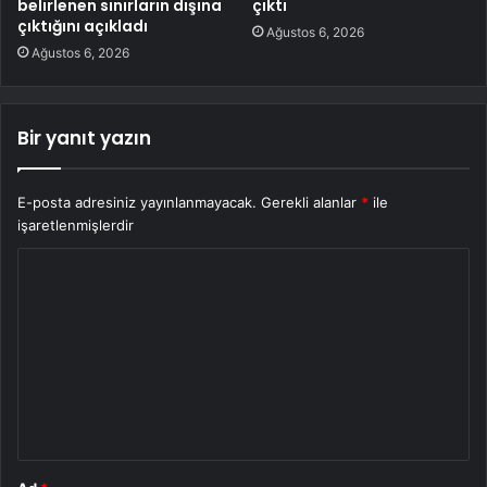
belirlenen sınırların dışına
çıktı
çıktığını açıkladı
Ağustos 6, 2026
Ağustos 6, 2026
Bir yanıt yazın
E-posta adresiniz yayınlanmayacak.
Gerekli alanlar
*
ile
işaretlenmişlerdir
Y
o
r
u
m
*