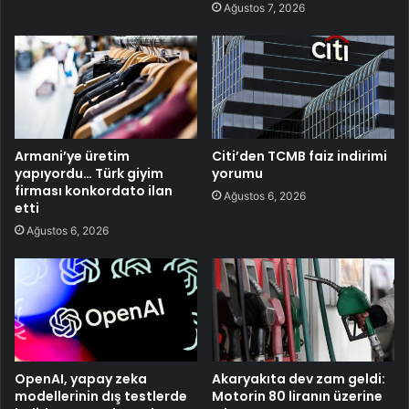
Ağustos 7, 2026
Armani’ye üretim
Citi’den TCMB faiz indirimi
yapıyordu… Türk giyim
yorumu
firması konkordato ilan
Ağustos 6, 2026
etti
Ağustos 6, 2026
OpenAI, yapay zeka
Akaryakıta dev zam geldi:
modellerinin dış testlerde
Motorin 80 liranın üzerine