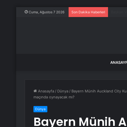
Özgür Öze
Cuma, Ağustos 7 2026
Son Dakika Haberleri
ANASAY
Anasayfa
/
Dünya
/
Bayern Münih Auckland City Ku
maçında oynayacak mı?
Dünya
Bayern Münih A