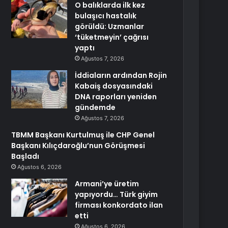
O balıklarda ilk kez
bulaşıcı hastalık
görüldü: Uzmanlar
‘tüketmeyin’ çağrısı
yaptı
Ağustos 7, 2026
İddiaların ardından Rojin
Kabaiş dosyasındaki
DNA raporları yeniden
gündemde
Ağustos 7, 2026
TBMM Başkanı Kurtulmuş ile CHP Genel
Başkanı Kılıçdaroğlu’nun Görüşmesi
Başladı
Ağustos 6, 2026
Armani’ye üretim
yapıyordu… Türk giyim
firması konkordato ilan
etti
Ağustos 6, 2026