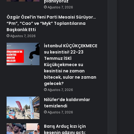
planlıyoruz
Ağustos 7, 2026
Özgür Özel’in Yeni Parti Mesaisi Sürüyor…
“Pm”, “Cao” ve “Myk” Toplantılarına
Başkanlık Etti
Ağustos 7, 2026
İstanbul KÜÇÜKÇEKMECE
su kesintisi! 22-23
Temmuz İSKİ
Küçükçekmece su
kesintisi ne zaman
bitecek, sular ne zaman
gelecek?
Ağustos 7, 2026
Nilüfer’de kaldırımlar
temizlendi
Ağustos 7, 2026
Barış Arduç kızı için
kesenin ağzını açtı: