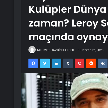
Kulüpler Dünya
zaman? Leroy S
maçında oynay
MEHMET HAZBİN KAZBEK
Haziran 12, 2025
Facebook
Twitter
LinkedIn
Tumblr
Pinterest
Reddit