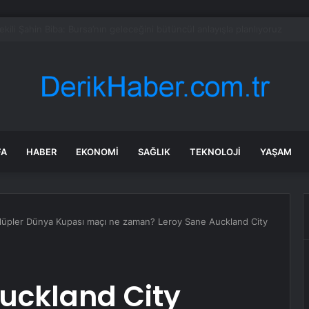
l’in Yeni Parti Mesaisi Sürüyor… “Pm”, “Cao” ve “Myk” Toplantılarına Başk
FA
HABER
EKONOMI
SAĞLIK
TEKNOLOJI
YAŞAM
lüpler Dünya Kupası maçı ne zaman? Leroy Sane Auckland City
uckland City