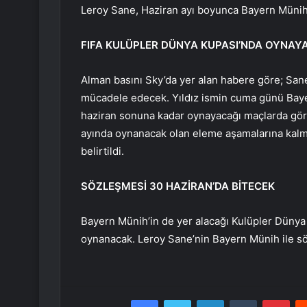
Leroy Sane, Haziran ayı boyunca Bayern Münih 
FIFA KULÜPLER DÜNYA KUPASI’NDA OYNAY
Alman basını Sky’da yer alan habere göre; San
mücadele edecek. Yıldız ismin cuma günü Bayer
haziran sonuna kadar oynayacağı maçlarda gör
ayında oynanacak olan eleme aşamalarına kalm
belirtildi.
SÖZLEŞMESİ 30 HAZİRAN’DA BİTECEK
Bayern Münih’in de yer alacağı Kulüpler Dünya
oynanacak. Leroy Sane’nin Bayern Münih ile sö
Facebook
Twitter
LinkedIn
Tumblr
Pint