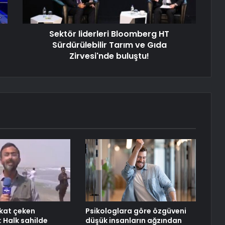
Sektör liderleri Bloomberg HT
Sürdürülebilir Tarım ve Gıda
Zirvesi'nde buluştu!
kkat çeken
Psikologlara göre özgüveni
: Halk sahilde
düşük insanların ağzından