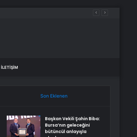
anlık Etti
İLETIŞIM
Son Eklenen
Başkan Vekili Şahin Biba:
Bursa’nın geleceğini
bütüncül anlayışla