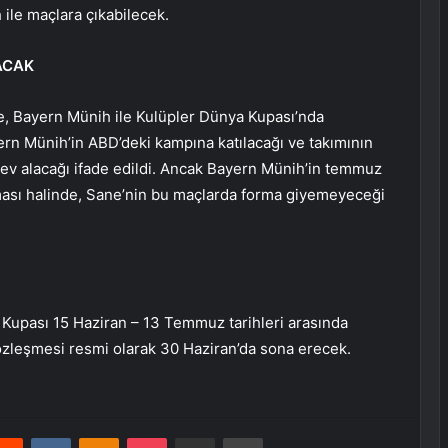
ile maçlara çıkabilecek.
ACAK
e, Bayern Münih ile Kulüpler Dünya Kupası’nda
n Münih’in ABD’deki kampına katılacağı ve takımının
ev alacağı ifade edildi. Ancak Bayern Münih’in temmuz
ası halinde, Sane’nin bu maçlarda forma giyemeyeceği
 Kupası 15 Haziran – 13 Temmuz tarihleri arasında
zleşmesi resmi olarak 30 Haziran’da sona erecek.
erest
Reddit
VKontakte
Odnoklassniki
Pocket
E-Posta ile paylaş
Yazdır