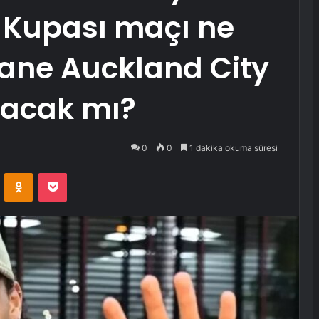
 Kupası maçı ne
ane Auckland City
acak mı?
0
0
1 dakika okuma süresi
VKontakte
Odnoklassniki
Pocket