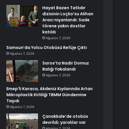
Hayat Bazen Tatlıdır
dizisinin Loçko’su Alihan
Aracı nişanlandı: Sade
törene yakın dostlar
katıldı
Ağustos 7, 2026
Samsun’da Yolcu Otobüsü Refüje Çıktı
Ağustos 7, 2026
Saros’ta Nadir Domuz
Balığı Yakalandı
Ağustos 7, 2026
Emep’li Karaca, Akdeniz Kıyılarında Artan
Mikroplastik Kirliliği TBMM Gündemine
Taşıdı
Ağustos 7, 2026
Çanakkale’de otobüs
devrildi; yaralılar var
Ağustos 7, 2026