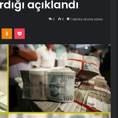
rdığı açıklandı
0
6
1 dakika okuma süresi
VKontakte
Odnoklassniki
Pocket