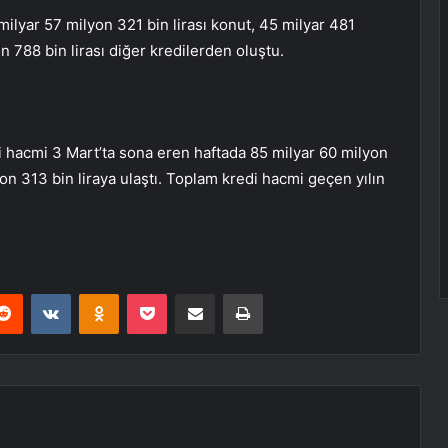
ilyar 57 milyon 321 bin lirası konut, 45 milyar 481
on 788 bin lirası diğer kredilerden oluştu.
hacmi 3 Mart’ta sona eren haftada 85 milyar 60 milyon
yon 313 bin liraya ulaştı. Toplam kredi hacmi geçen yılın
erest
Reddit
VKontakte
Odnoklassniki
Pocket
E-Posta ile paylaş
Yazdır