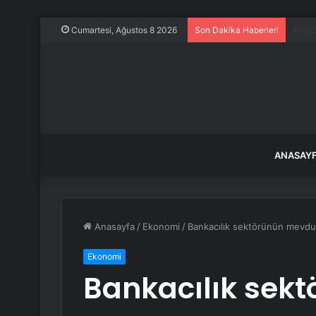
Emniy
Cumartesi, Ağustos 8 2026
Son Dakika Haberleri
ANASAY
Anasayfa
/
Ekonomi
/
Bankacılık sektörünün mevduat
Ekonomi
Bankacılık sek