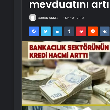
mevduatını artı
BURAK AKSEL
Mart 31, 2023
Facebook
Twitter
LinkedIn
Tumblr
Pinterest
Reddit