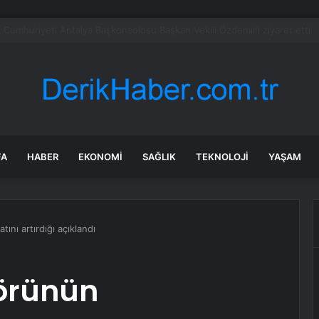
et şeridinde feci ölüm: Servis şoförüne midibüs çarptı
FA
HABER
EKONOMI
SAĞLIK
TEKNOLOJI
YAŞAM
ını artırdığı açıklandı
törünün