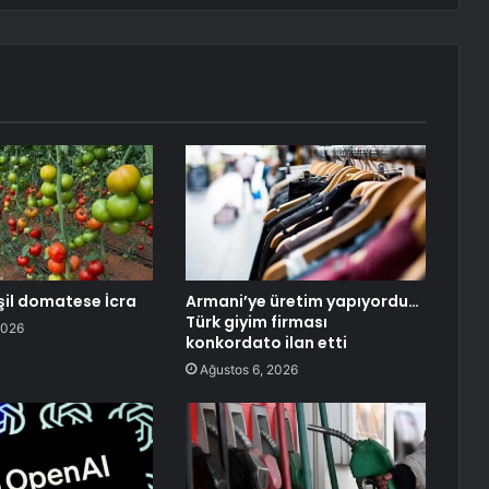
şil domatese İcra
Armani’ye üretim yapıyordu…
Türk giyim firması
2026
konkordato ilan etti
Ağustos 6, 2026