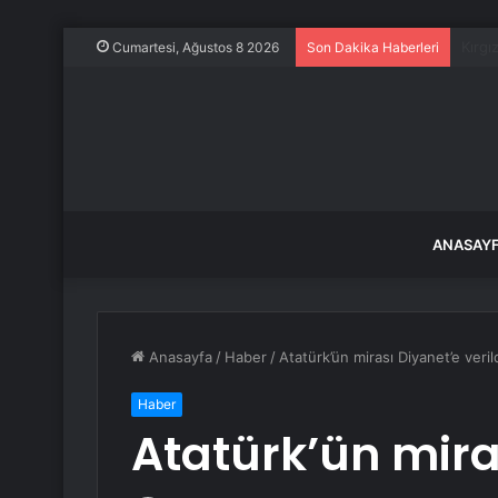
Emniy
Cumartesi, Ağustos 8 2026
Son Dakika Haberleri
ANASAY
Anasayfa
/
Haber
/
Atatürk’ün mirası Diyanet’e veril
Haber
Atatürk’ün miras