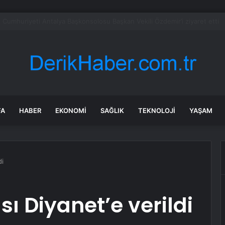
et şeridinde feci ölüm: Servis şoförüne midibüs çarptı
FA
HABER
EKONOMI
SAĞLIK
TEKNOLOJI
YAŞAM
di
ı Diyanet’e verildi