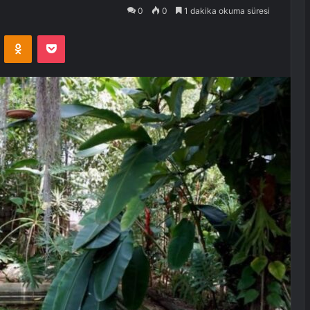
0
0
1 dakika okuma süresi
VKontakte
Odnoklassniki
Pocket