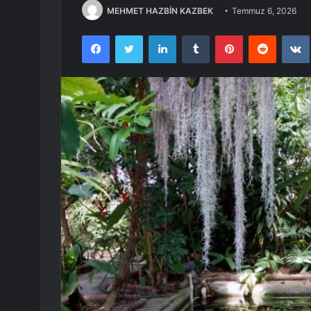
MEHMET HAZBİN KAZBEK
Temmuz 6, 2026
Facebook
Twitter
LinkedIn
Tumblr
Pinterest
Reddit