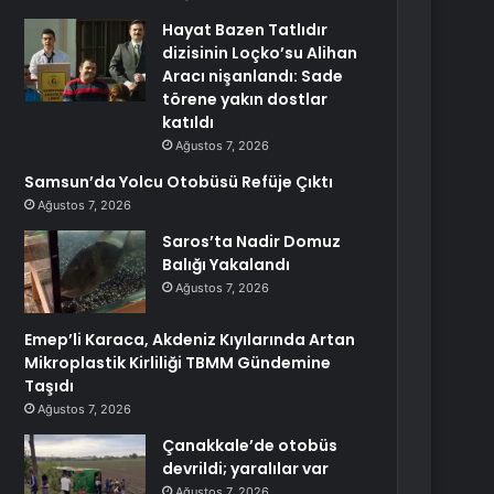
Hayat Bazen Tatlıdır
dizisinin Loçko’su Alihan
Aracı nişanlandı: Sade
törene yakın dostlar
katıldı
Ağustos 7, 2026
Samsun’da Yolcu Otobüsü Refüje Çıktı
Ağustos 7, 2026
Saros’ta Nadir Domuz
Balığı Yakalandı
Ağustos 7, 2026
Emep’li Karaca, Akdeniz Kıyılarında Artan
Mikroplastik Kirliliği TBMM Gündemine
Taşıdı
Ağustos 7, 2026
Çanakkale’de otobüs
devrildi; yaralılar var
Ağustos 7, 2026