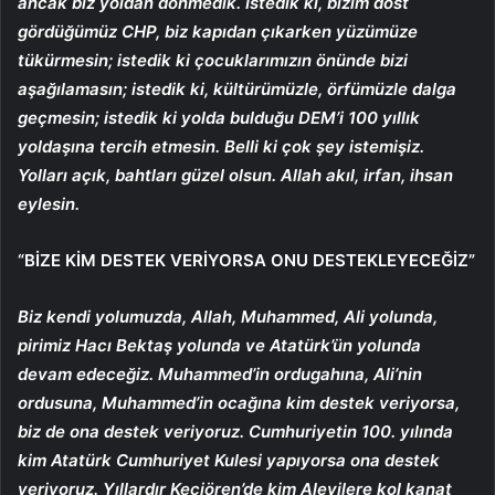
ancak biz yoldan dönmedik. İstedik ki, bizim dost
gördüğümüz CHP, biz kapıdan çıkarken yüzümüze
tükürmesin; istedik ki çocuklarımızın önünde bizi
aşağılamasın; istedik ki, kültürümüzle, örfümüzle dalga
geçmesin; istedik ki yolda bulduğu DEM’i 100 yıllık
yoldaşına tercih etmesin. Belli ki çok şey istemişiz.
Yolları açık, bahtları güzel olsun. Allah akıl, irfan, ihsan
eylesin.
“BİZE KİM DESTEK VERİYORSA ONU DESTEKLEYECEĞİZ”
Biz kendi yolumuzda, Allah, Muhammed, Ali yolunda,
pirimiz Hacı Bektaş yolunda ve Atatürk’ün yolunda
devam edeceğiz. Muhammed’in ordugahına, Ali’nin
ordusuna, Muhammed’in ocağına kim destek veriyorsa,
biz de ona destek veriyoruz. Cumhuriyetin 100. yılında
kim Atatürk Cumhuriyet Kulesi yapıyorsa ona destek
veriyoruz. Yıllardır Keçiören’de kim Alevilere kol kanat