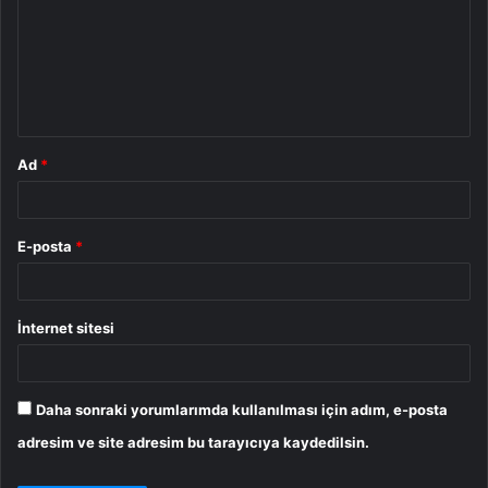
r
u
m
*
Ad
*
E-posta
*
İnternet sitesi
Daha sonraki yorumlarımda kullanılması için adım, e-posta
adresim ve site adresim bu tarayıcıya kaydedilsin.