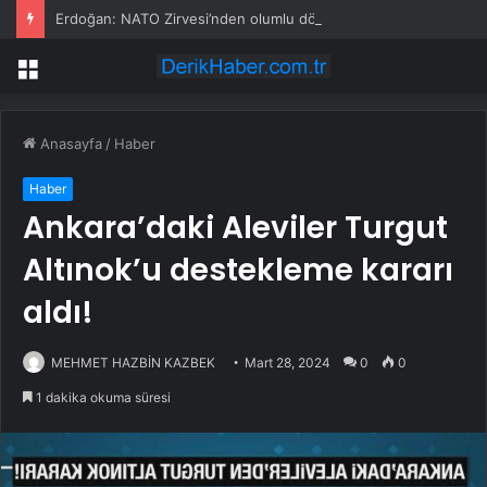
Erdoğan: NATO Zirvesi’nden olumlu dönüşler aldık, Trump ve liderler memnundu
Menü
Anasayfa
/
Haber
Haber
Ankara’daki Aleviler Turgut
Altınok’u destekleme kararı
aldı!
MEHMET HAZBİN KAZBEK
Mart 28, 2024
0
0
1 dakika okuma süresi