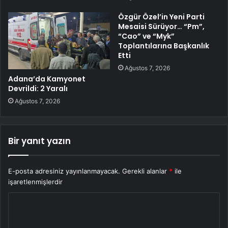
Özgür Özel’in Yeni Parti
Mesaisi Sürüyor… “Pm”,
“Cao” ve “Myk”
Toplantılarına Başkanlık
Etti
Ağustos 7, 2026
Adana’da Kamyonet
Devrildi: 2 Yaralı
Ağustos 7, 2026
Bir yanıt yazın
E-posta adresiniz yayınlanmayacak.
Gerekli alanlar
*
ile
işaretlenmişlerdir
Y
o