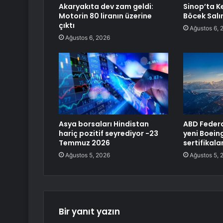
Akaryakıta dev zam geldi:
Sinop’ta Ke
Motorin 80 liranın üzerine
Böcek Salı
çıktı
Ağustos 6, 
Ağustos 6, 2026
Asya borsaları Hindistan
ABD Federal
hariç pozitif seyrediyor -23
yeni Boein
Temmuz 2026
sertifikala
Ağustos 5, 2026
Ağustos 5, 
Bir yanıt yazın