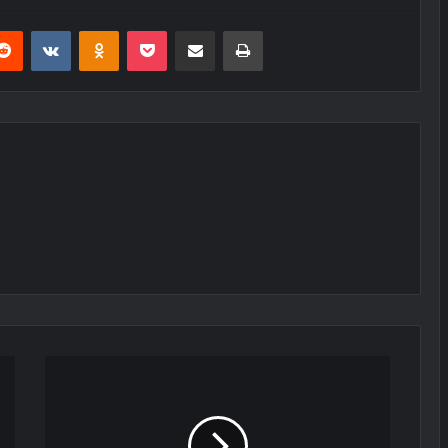
erest
Reddit
VKontakte
Odnoklassniki
Pocket
E-Posta ile paylaş
Yazdır