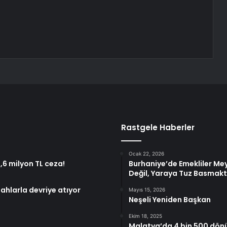
Rastgele Haberler
Ocak 22, 2026
,6 milyon TL ceza!
Burhaniye’de Emekliler Mey
Değil, Yaraya Tuz Basmakt
lahlarla devriye atıyor
Mayıs 15, 2026
Neşeli Yeniden Başkan
Ekim 18, 2025
Malatya’da 4 bin 500 dön