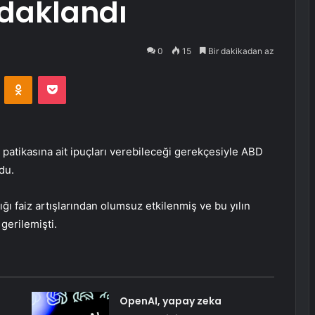
daklandı
0
15
Bir dakikadan az
VKontakte
Odnoklassniki
Pocket
ma patikasına ait ipuçları verebileceği gerekçesiyle ABD
du.
ğı faiz artışlarından olumsuz etkilenmiş ve bu yılın
gerilemişti.
OpenAI, yapay zeka