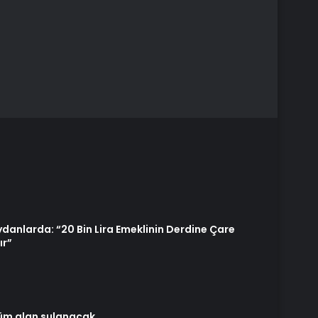
danlarda: “20 Bin Lira Emeklinin Derdine Çare
ır”
üm alan sulanacak