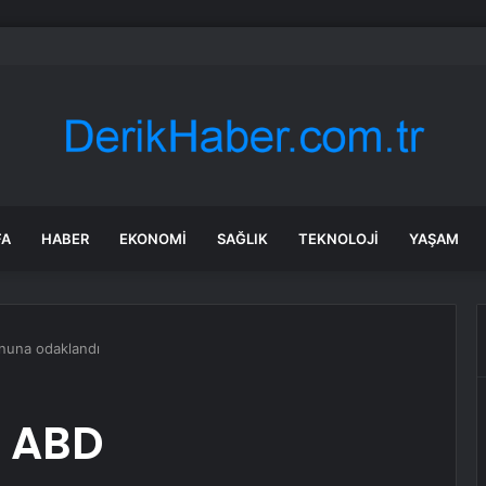
da dikkat çeken görüntüler: Halk sahilde silahlarla devriye atıyor
FA
HABER
EKONOMI
SAĞLIK
TEKNOLOJI
YAŞAM
onuna odaklandı
ı ABD