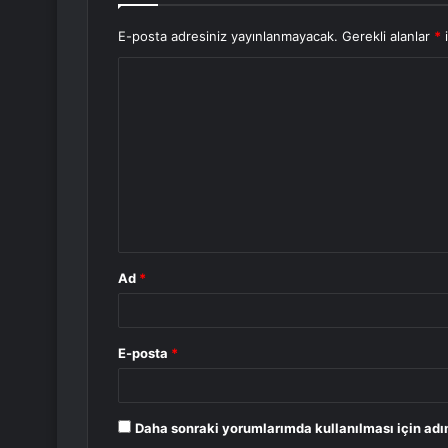
E-posta adresiniz yayınlanmayacak.
Gerekli alanlar
*
i
Y
o
r
u
m
*
Ad
*
E-posta
*
Daha sonraki yorumlarımda kullanılması için adı