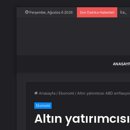
İran’
Perşembe, Ağustos 6 2026
Son Dakika Haberleri
ANASAY
Anasayfa
/
Ekonomi
/
Altın yatırımcısı ABD enflasy
Ekonomi
Altın yatırımcıs