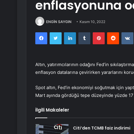
enflasyonuna o
ENGİN SAYGIN
Kasım 10, 2022
Facebook
Twitter
LinkedIn
Tumblr
Pinterest
Reddit
Altın, yatırımcılarının odağını Fed’in sıkılaştır
enflasyon datalarına çevirirken yararlarını koru
Spot altın, Fed’in ekonomiyi soğutmak için yaptı
Mart ayında gördüğü tepe düzeyinde yüzde 17 
İlgili Makaleler
Citi’den TCMB faiz indirimi