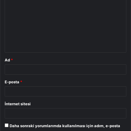
o
r
u
m
*
Ad
*
E-posta
*
İnternet sitesi
Daha sonraki yorumlarımda kullanılması için adım, e-posta