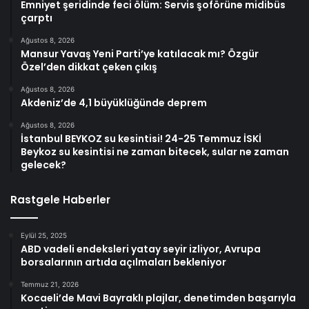
Emniyet şeridinde feci ölüm: Servis şoförüne midibüs
çarptı
Ağustos 8, 2026
Mansur Yavaş Yeni Parti’ye katılacak mı? Özgür
Özel’den dikkat çeken çıkış
Ağustos 8, 2026
Akdeniz’de 4,1 büyüklüğünde deprem
Ağustos 8, 2026
İstanbul BEYKOZ su kesintisi! 24-25 Temmuz İSKİ
Beykoz su kesintisi ne zaman bitecek, sular ne zaman
gelecek?
Rastgele Haberler
Eylül 25, 2025
ABD vadeli endeksleri yatay seyir izliyor, Avrupa
borsalarının artıda açılmaları bekleniyor
Temmuz 21, 2026
Kocaeli’de Mavi Bayraklı plajlar, denetimden başarıyla