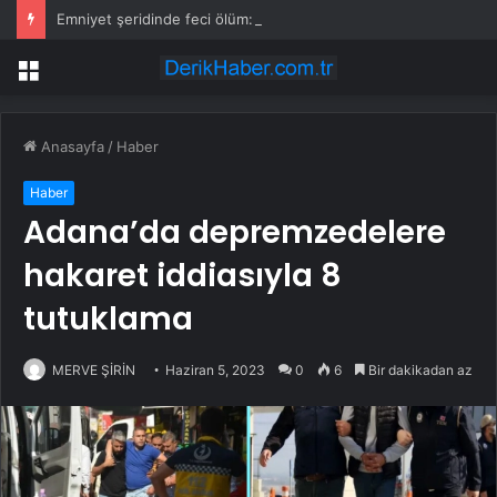
Emniyet şeridinde feci ölüm: Servis şoförüne midibüs çarptı
Menü
Anasayfa
/
Haber
Haber
Adana’da depremzedelere
hakaret iddiasıyla 8
tutuklama
MERVE ŞİRİN
Haziran 5, 2023
0
6
Bir dakikadan az