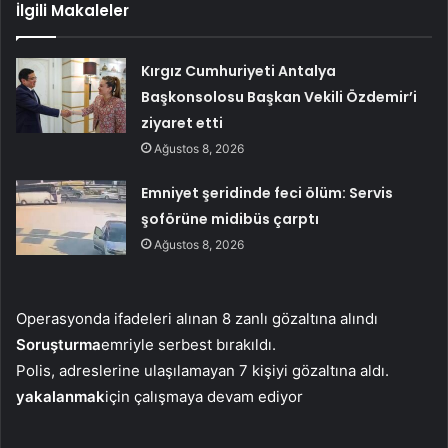
İlgili Makaleler
Kırgız Cumhuriyeti Antalya
Başkonsolosu Başkan Vekili Özdemir’i
ziyaret etti
Ağustos 8, 2026
Emniyet şeridinde feci ölüm: Servis
şoförüne midibüs çarptı
Ağustos 8, 2026
Operasyonda ifadeleri alınan 8 zanlı gözaltına alındı
Soruşturma
emriyle serbest bırakıldı.
Polis, adreslerine ulaşılamayan 7 kişiyi gözaltına aldı.
yakalanmak
için çalışmaya devam ediyor