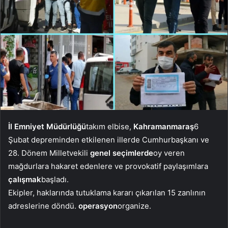
İl Emniyet Müdürlüğü
takım elbise,
Kahramanmaraş
6
Şubat depreminden etkilenen illerde Cumhurbaşkanı ve
28. Dönem Milletvekili
genel seçimlerde
oy veren
mağdurlara hakaret edenlere ve provokatif paylaşımlara
çalışmak
başladı.
Ekipler, haklarında tutuklama kararı çıkarılan 15 zanlının
adreslerine döndü.
operasyon
organize.