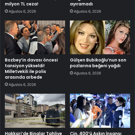
milyon TL ceza!
ayıramadı
Ağustos 6, 2026
Ağustos 6, 2026
Bozbey’in davası öncesi
Gülşen Bubikoğlu’nun son
tansiyon yükseldi!
pozlarına beğeni yağdı
Milletvekili ile polis
Ağustos 6, 2026
arasında arbede
Ağustos 6, 2026
Hakkari’de Binalar Tahliye
Çin, 400’ü Aşkın İnsansı