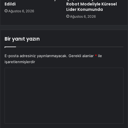
Edildi
Robot Modeliyle Küresel
Lider Konumunda
Ağustos 6, 2026
Ağustos 6, 2026
Bir yanıt yazın
E-posta adresiniz yayınlanmayacak.
Gerekli alanlar
*
ile
işaretlenmişlerdir
Y
o
r
u
m
*