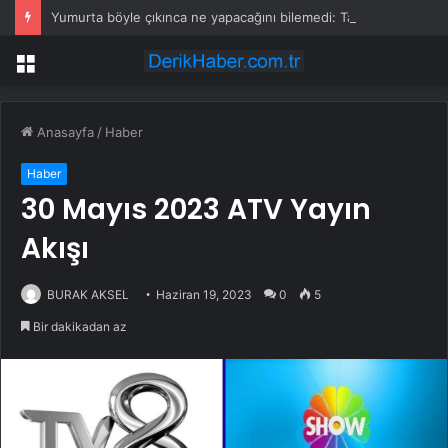
Yumurta böyle çıkınca ne yapacağını bilemedi: Tavuklarını hasta sandı ama sebebi çok başka çıktı
Menü
Anasayfa
/
Haber
Haber
30 Mayıs 2023 ATV Yayın
Akışı
BURAK AKSEL
Haziran 19, 2023
0
5
Bir dakikadan az