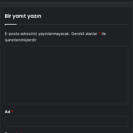
Bir yanıt yazın
E-posta adresiniz yayınlanmayacak.
Gerekli alanlar
*
ile
işaretlenmişlerdir
Y
o
r
u
m
*
Ad
*