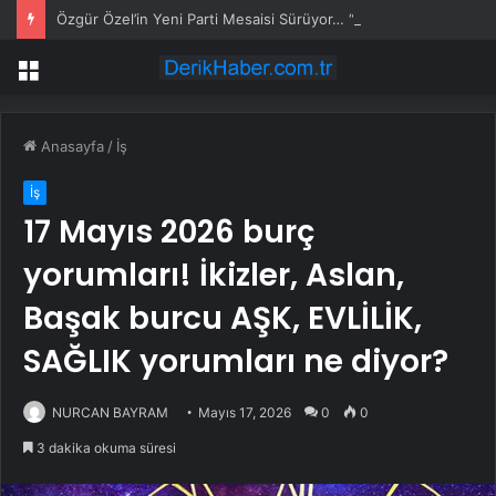
Özgür Özel’in Yeni Parti Mesaisi Sürüyor… “Pm”, “Cao” ve “Myk” Toplantılarına Başkanlık Etti
Menü
Anasayfa
/
İş
İş
17 Mayıs 2026 burç
yorumları! İkizler, Aslan,
Başak burcu AŞK, EVLİLİK,
SAĞLIK yorumları ne diyor?
NURCAN BAYRAM
Mayıs 17, 2026
0
0
3 dakika okuma süresi